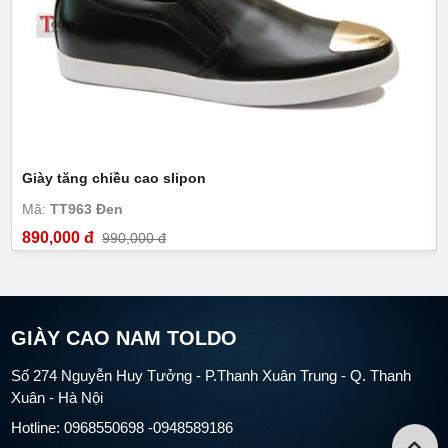
Giày tăng chiều cao slipon
Mã:
TT963 Đen
890,000 đ
990,000 đ
GIÀY CAO NAM TOLDO
Số 274 Nguyễn Huy Tưởng - P.Thanh Xuân Trung - Q. Thanh
Xuân - Hà Nội
Hotline: 0968550698 -0948589186