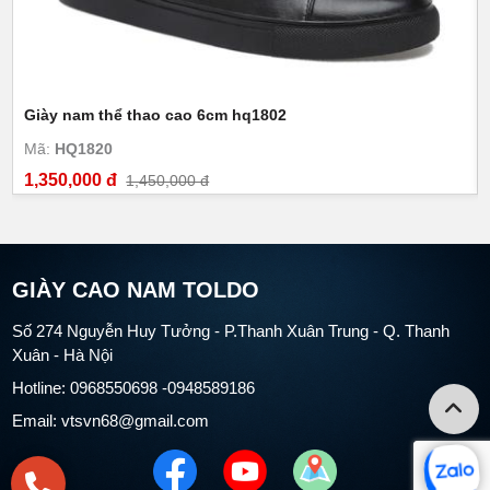
Giày nam thể thao cao 6cm hq1802
Mã:
HQ1820
1,350,000 đ
1,450,000 đ
GIÀY CAO NAM TOLDO
Số 274 Nguyễn Huy Tưởng - P.Thanh Xuân Trung - Q. Thanh
Xuân - Hà Nội
Hotline: 0968550698 -0948589186
Email: vtsvn68@gmail.com