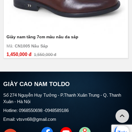
Giày nam tăng 7cm màu nâu da sáp
Mã:
CN1005 Nâu Sáp
1,450,000 đ
1,550,000 đ
GIÀY CAO NAM TOLDO
Số 274 Nguyễn Huy Tưởng - P.Thanh Xuân Trung - Q. Thanh
Xuân - Hà Nội
Hotline: 0968550698 -0948589186
Email: vtsvn68@gmail.com