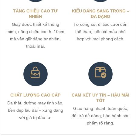
TĂNG CHIỀU CAO TỰ
KIỂU DÁNG SANG TRỌNG –
NHIÊN
ĐA DẠNG
Giày được thiết kế thông
Từ công sở, đi tiệc cưới đến
minh, nâng chiều cao 5–10cm
thể thao, luôn có mẫu phù
mà vẫn giữ dáng tự nhiên,
hợp với mọi phong cách.
thoải mái.
CHẤT LƯỢNG CAO CẤP
CAM KẾT UY TÍN – HẬU MÃI
TỐT
Da thật, đường may tinh xảo,
Giao hàng nhanh toàn quốc,
bền đẹp lâu dài – xứng đáng
đổi trả dễ dàng, bảo hành sản
với giá trị đầu tư.
phẩm rõ ràng.