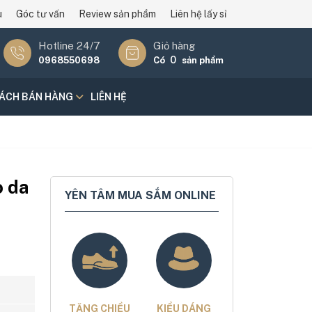
u
Góc tư vấn
Review sản phẩm
Liên hệ lấy sỉ
Hotline 24/7
Giỏ hàng
0
0968550698
Có
sản phẩm
SÁCH BÁN HÀNG
LIÊN HỆ
o da
YÊN TÂM MUA SẮM ONLINE
TĂNG CHIỀU
KIỂU DÁNG