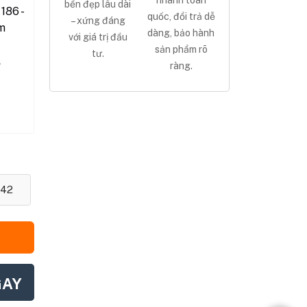
nhanh toàn
bền đẹp lâu dài
186 -
quốc, đổi trả dễ
– xứng đáng
m
dàng, bảo hành
với giá trị đầu
sản phẩm rõ
tư.
,
ràng.
42
GAY