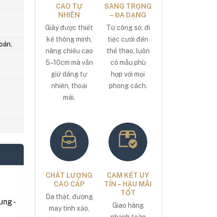
CAO TỰ
SANG TRỌNG
NHIÊN
– ĐA DẠNG
Giày được thiết
Từ công sở, đi
kế thông minh,
tiệc cưới đến
oán.
nâng chiều cao
thể thao, luôn
5–10cm mà vẫn
có mẫu phù
giữ dáng tự
hợp với mọi
nhiên, thoải
phong cách.
mái.
CHẤT LƯỢNG
CAM KẾT UY
CAO CẤP
TÍN – HẬU MÃI
TỐT
Da thật, đường
ng -
Giao hàng
may tinh xảo,