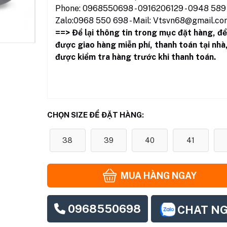
Phone: 0968550698 - 0916206129 - 0948 589 
Zalo:0968 550 698 - Mail: Vtsvn68@gmail.co
==> Để lại thông tin trong mục đặt hàng
,
để
được giao hàng miễn phí, thanh toán tại nhà
được kiểm tra hàng trước khi thanh toán.
CHỌN SIZE ĐỂ ĐẶT HÀNG:
38
39
40
41
MUA HÀNG NGAY
0968550698
CHAT N