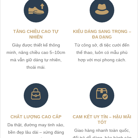
TĂNG CHIỀU CAO TỰ
KIỂU DÁNG SANG TRỌNG –
NHIÊN
ĐA DẠNG
Giày được thiết kế thông
Từ công sở, đi tiệc cưới đến
minh, nâng chiều cao 5–10cm
thể thao, luôn có mẫu phù
mà vẫn giữ dáng tự nhiên,
hợp với mọi phong cách.
thoải mái.
CHẤT LƯỢNG CAO CẤP
CAM KẾT UY TÍN – HẬU MÃI
TỐT
Da thật, đường may tinh xảo,
Giao hàng nhanh toàn quốc,
bền đẹp lâu dài – xứng đáng
đổi trả dễ dàng, bảo hành sản