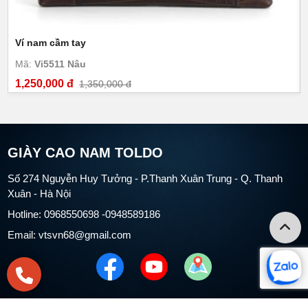
Ví nam cầm tay
Mã:
Vi5511 Nâu
1,250,000 đ
1,350,000 đ
GIÀY CAO NAM TOLDO
Số 274 Nguyễn Huy Tưởng - P.Thanh Xuân Trung - Q. Thanh
Xuân - Hà Nội
Hotline: 0968550698 -0948589186
Email: vtsvn68@gmail.com