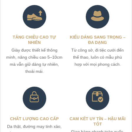
TĂNG CHIỀU CAO TỰ
KIỂU DÁNG SANG TRỌNG –
NHIÊN
ĐA DẠNG
Giày được thiết kế thông
Từ công sở, đi tiệc cưới đến
minh, nâng chiều cao 5–10cm
thể thao, luôn có mẫu phù
mà vẫn giữ dáng tự nhiên,
hợp với mọi phong cách.
thoải mái.
CHẤT LƯỢNG CAO CẤP
CAM KẾT UY TÍN – HẬU MÃI
TỐT
Da thật, đường may tinh xảo,
Giao hàng nhanh toàn quốc,