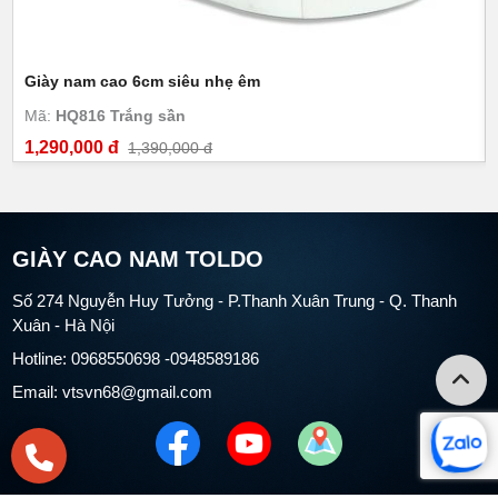
Giày nam cao 6cm siêu nhẹ êm
Mã:
HQ816 Trắng sần
1,290,000 đ
1,390,000 đ
GIÀY CAO NAM TOLDO
Số 274 Nguyễn Huy Tưởng - P.Thanh Xuân Trung - Q. Thanh
Xuân - Hà Nội
Hotline: 0968550698 -0948589186
Email: vtsvn68@gmail.com