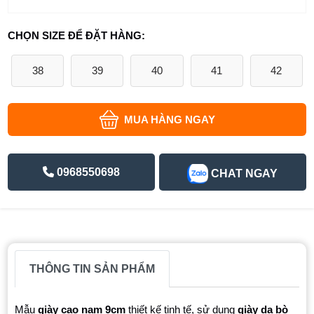
CHỌN SIZE ĐỂ ĐẶT HÀNG:
38
39
40
41
42
MUA HÀNG NGAY
0968550698
CHAT NGAY
THÔNG TIN SẢN PHẨM
Mẫu
giày cao nam 9cm
thiết kế tinh tế, sử dụng
giày da bò