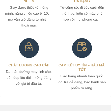
NHIÊN
ĐA DẠNG
Giày được thiết kế thông
Từ công sở, đi tiệc cưới đến
minh, nâng chiều cao 5–10cm
thể thao, luôn có mẫu phù
mà vẫn giữ dáng tự nhiên,
hợp với mọi phong cách.
thoải mái.
CHẤT LƯỢNG CAO CẤP
CAM KẾT UY TÍN – HẬU MÃI
TỐT
Da thật, đường may tinh xảo,
Giao hàng nhanh toàn quốc,
bền đẹp lâu dài – xứng đáng
đổi trả dễ dàng, bảo hành sản
với giá trị đầu tư.
phẩm rõ ràng.