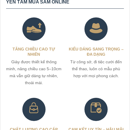
YÊN TÂM MUA SẮM ONLINE
TĂNG CHIỀU CAO TỰ
KIỂU DÁNG SANG TRỌNG –
NHIÊN
ĐA DẠNG
Giày được thiết kế thông
Từ công sở, đi tiệc cưới đến
minh, nâng chiều cao 5–10cm
thể thao, luôn có mẫu phù
mà vẫn giữ dáng tự nhiên,
hợp với mọi phong cách.
thoải mái.
CHẤT LƯỢNG CAO CẤP
CAM KẾT UY TÍN – HẬU MÃI