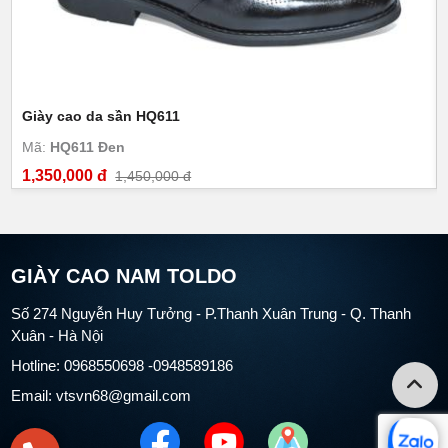
Giày cao da sần HQ611
Mã:
HQ611 Đen
1,350,000 đ
1,450,000 đ
GIÀY CAO NAM TOLDO
Số 274 Nguyễn Huy Tưởng - P.Thanh Xuân Trung - Q. Thanh
Xuân - Hà Nội
Hotline: 0968550698 -0948589186
Email: vtsvn68@gmail.com