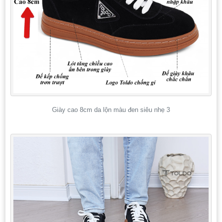
Giày cao 8cm da lộn màu đen siêu nhẹ 3