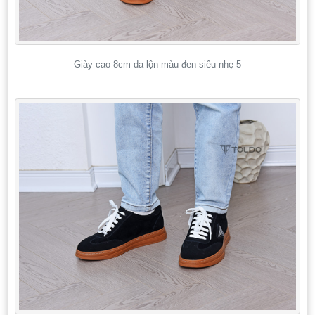
Giày cao 8cm da lộn màu đen siêu nhẹ 5