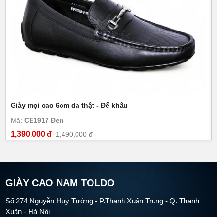
Giày mọi cao 6cm da thật - Đế khâu
Mã:
CE1917 Đen
1,390,000 đ
1,490,000 đ
GIÀY CAO NAM TOLDO
Số 274 Nguyễn Huy Tưởng - P.Thanh Xuân Trung - Q. Thanh
Xuân - Hà Nội