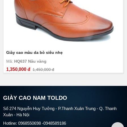
Giày cao màu da bò siêu nhẹ
Mã:
HQ637 Nâu vàng
1,350,000 đ
1,450,000 đ
GIÀY CAO NAM TOLDO
Số 274 Nguyễn Huy Tưởng - P.Thanh Xuân Trung - Q. Thanh
Xuân - Hà Nội
Hotline: 0968550698 -0948589186