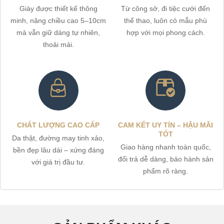
Giày được thiết kế thông
Từ công sở, đi tiệc cưới đến
minh, nâng chiều cao 5–10cm
thể thao, luôn có mẫu phù
mà vẫn giữ dáng tự nhiên,
hợp với mọi phong cách.
thoải mái.
CHẤT LƯỢNG CAO CẤP
CAM KẾT UY TÍN – HẬU MÃI
TỐT
Da thật, đường may tinh xảo,
Giao hàng nhanh toàn quốc,
bền đẹp lâu dài – xứng đáng
đổi trả dễ dàng, bảo hành sản
với giá trị đầu tư.
phẩm rõ ràng.