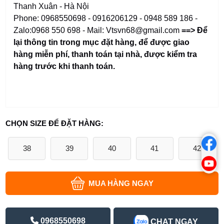
Thanh Xuân - Hà Nội
Phone: 0968550698 - 0916206129 - 0948 589 186 -
Zalo:0968 550 698 - Mail: Vtsvn68@gmail.com
==> Để
lại thông tin trong mục đặt hàng
,
để được giao
hàng miễn phí, thanh toán tại nhà, được kiểm tra
hàng trước khi thanh toán.
CHỌN SIZE ĐỂ ĐẶT HÀNG:
38
39
40
41
42
MUA HÀNG NGAY
0968550698
CHAT NGAY