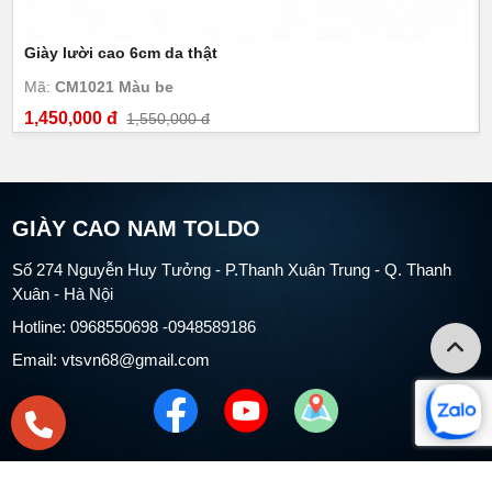
Giày lười cao 6cm da thật
Mã:
CM1021 Màu be
1,450,000 đ
1,550,000 đ
GIÀY CAO NAM TOLDO
Số 274 Nguyễn Huy Tưởng - P.Thanh Xuân Trung - Q. Thanh
Xuân - Hà Nội
Hotline: 0968550698 -0948589186
Email: vtsvn68@gmail.com