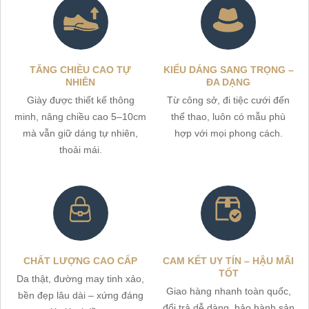
TĂNG CHIỀU CAO TỰ
KIỂU DÁNG SANG TRỌNG –
NHIÊN
ĐA DẠNG
Giày được thiết kế thông
Từ công sở, đi tiệc cưới đến
minh, nâng chiều cao 5–10cm
thể thao, luôn có mẫu phù
mà vẫn giữ dáng tự nhiên,
hợp với mọi phong cách.
thoải mái.
CHẤT LƯỢNG CAO CẤP
CAM KẾT UY TÍN – HẬU MÃI
TỐT
Da thật, đường may tinh xảo,
Giao hàng nhanh toàn quốc,
bền đẹp lâu dài – xứng đáng
đổi trả dễ dàng, bảo hành sản