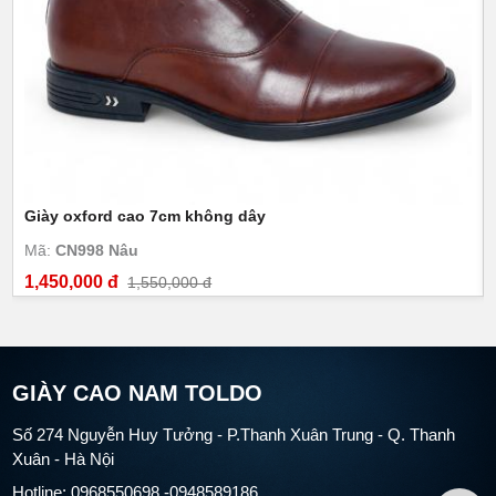
Giày oxford cao 7cm không dây
Mã:
CN998 Nâu
1,450,000 đ
1,550,000 đ
GIÀY CAO NAM TOLDO
Số 274 Nguyễn Huy Tưởng - P.Thanh Xuân Trung - Q. Thanh
Xuân - Hà Nội
Hotline: 0968550698 -0948589186