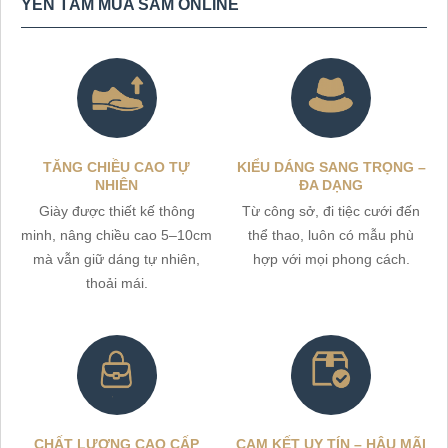
YÊN TÂM MUA SẮM ONLINE
TĂNG CHIỀU CAO TỰ
KIỂU DÁNG SANG TRỌNG –
NHIÊN
ĐA DẠNG
Giày được thiết kế thông
Từ công sở, đi tiệc cưới đến
minh, nâng chiều cao 5–10cm
thể thao, luôn có mẫu phù
mà vẫn giữ dáng tự nhiên,
hợp với mọi phong cách.
thoải mái.
CHẤT LƯỢNG CAO CẤP
CAM KẾT UY TÍN – HẬU MÃI