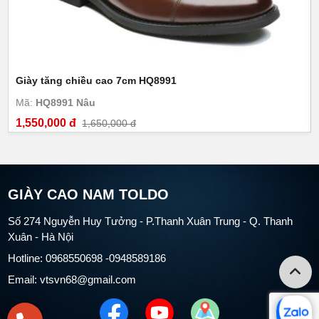
Giày tăng chiều cao 7cm HQ8991
Mã:
HQ8991 Nâu
1,550,000 đ
1,650,000 đ
GIÀY CAO NAM TOLDO
Số 274 Nguyễn Huy Tưởng - P.Thanh Xuân Trung - Q. Thanh
Xuân - Hà Nội
Hotline: 0968550698 -0948589186
Email: vtsvn68@gmail.com