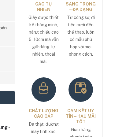
CAO TỰ
SANG TRỌNG
NHIÊN
– ĐA DẠNG
Giày được thiết
Từ công sở, đi
kế thông minh,
tiệc cưới đến
oán.
nâng chiều cao
thể thao, luôn
5–10cm mà vẫn
có mẫu phù
giữ dáng tự
hợp với mọi
nhiên, thoải
phong cách.
mái.
CHẤT LƯỢNG
CAM KẾT UY
CAO CẤP
TÍN – HẬU MÃI
TỐT
Da thật, đường
ng -
Giao hàng
may tinh xảo,