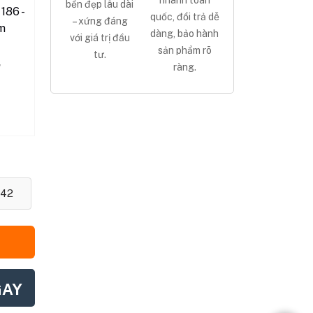
nhanh toàn
bền đẹp lâu dài
186 -
quốc, đổi trả dễ
– xứng đáng
m
dàng, bảo hành
với giá trị đầu
sản phẩm rõ
tư.
,
ràng.
42
GAY