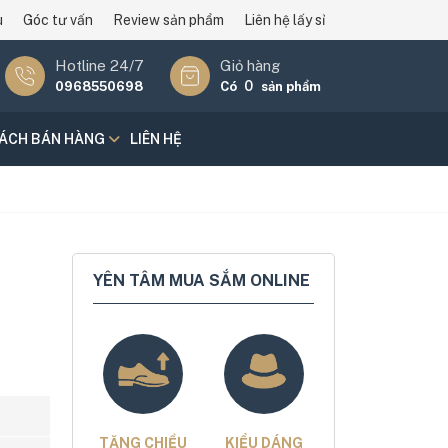
u
Góc tư vấn
Review sản phẩm
Liên hệ lấy sỉ
Hotline 24/7
Giỏ hàng
0
0968550698
Có
sản phẩm
SÁCH BÁN HÀNG
LIÊN HỆ
YÊN TÂM MUA SẮM ONLINE
TĂNG CHIỀU
KIỂU DÁNG