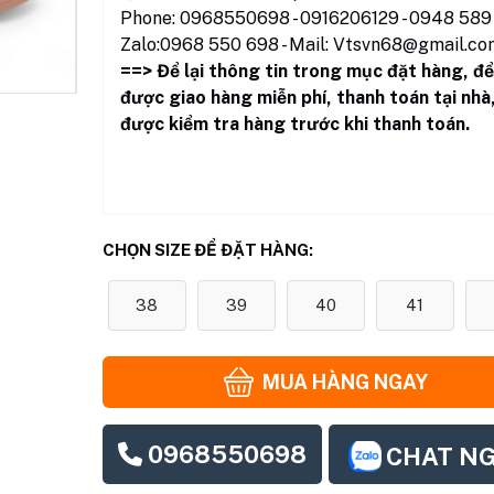
Phone: 0968550698 - 0916206129 - 0948 589 
Zalo:0968 550 698 - Mail: Vtsvn68@gmail.co
==> Để lại thông tin trong mục đặt hàng
,
để
được giao hàng miễn phí, thanh toán tại nhà
được kiểm tra hàng trước khi thanh toán.
CHỌN SIZE ĐỂ ĐẶT HÀNG:
38
39
40
41
MUA HÀNG NGAY
0968550698
CHAT N