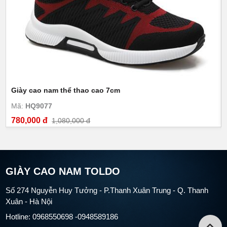
Giày cao nam thể thao cao 7cm
Mã:
HQ9077
780,000 đ
1,080,000 đ
GIÀY CAO NAM TOLDO
Số 274 Nguyễn Huy Tưởng - P.Thanh Xuân Trung - Q. Thanh
Xuân - Hà Nội
Hotline: 0968550698 -0948589186