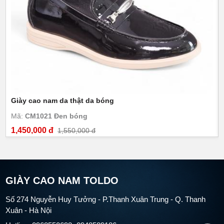
Giày cao nam da thật da bóng
Mã:
CM1021 Đen bóng
1,450,000 đ
1,550,000 đ
GIÀY CAO NAM TOLDO
Số 274 Nguyễn Huy Tưởng - P.Thanh Xuân Trung - Q. Thanh
Xuân - Hà Nội