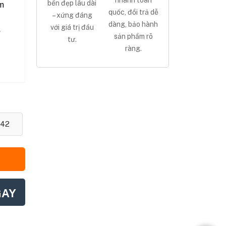
nhanh toàn
bền đẹp lâu dài
m
quốc, đổi trả dễ
– xứng đáng
dàng, bảo hành
với giá trị đầu
,
sản phẩm rõ
tư.
ràng.
42
GAY