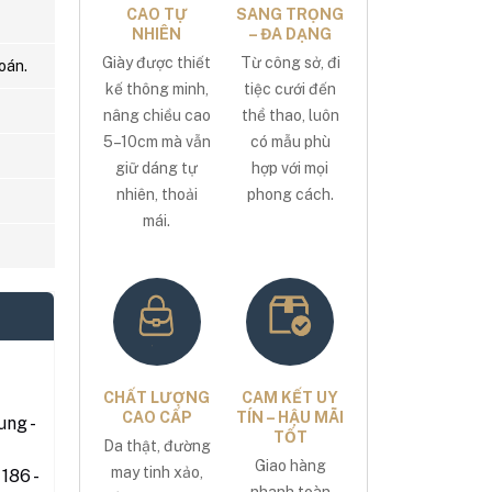
CAO TỰ
SANG TRỌNG
NHIÊN
– ĐA DẠNG
Giày được thiết
Từ công sở, đi
oán.
kế thông minh,
tiệc cưới đến
nâng chiều cao
thể thao, luôn
5–10cm mà vẫn
có mẫu phù
giữ dáng tự
hợp với mọi
nhiên, thoải
phong cách.
mái.
CHẤT LƯỢNG
CAM KẾT UY
CAO CẤP
TÍN – HẬU MÃI
ng -
TỐT
Da thật, đường
Giao hàng
may tinh xảo,
186 -