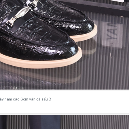
ày nam cao 6cm vân cá sấu 3