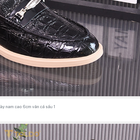
ày nam cao 6cm vân cá sấu 1