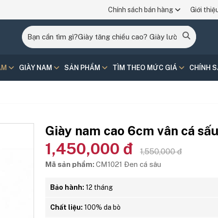
Chính sách bán hàng
Giới thiệ
AM
GIÀY NAM
SẢN PHẨM
TÌM THEO MỨC GIÁ
CHÍNH 
Giày nam cao 6cm vân cá sấ
1,450,000 đ
1,550,000 đ
Mã sản phẩm:
CM1021 Đen cá sâu
Bảo hành:
12 tháng
Chất liệu:
100% da bò