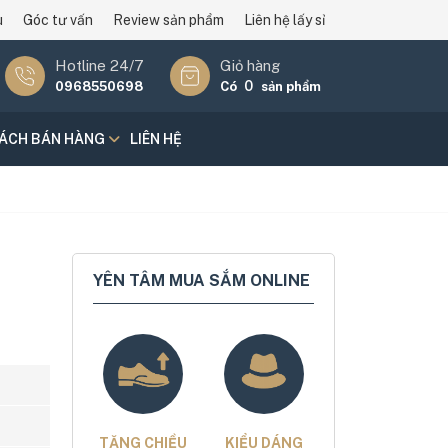
u
Góc tư vấn
Review sản phẩm
Liên hệ lấy sỉ
Hotline 24/7
Giỏ hàng
0
0968550698
Có
sản phẩm
SÁCH BÁN HÀNG
LIÊN HỆ
u
YÊN TÂM MUA SẮM ONLINE
TĂNG CHIỀU
KIỂU DÁNG