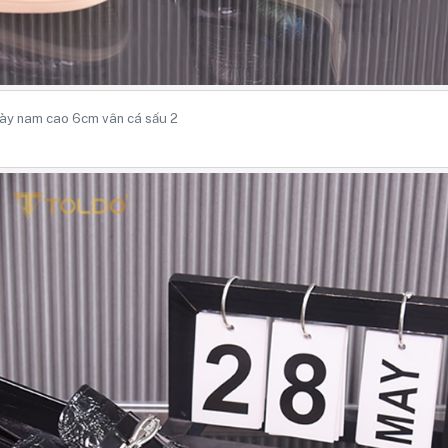
ày nam cao 6cm vân cá sấu 2