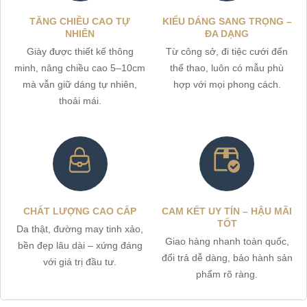
TĂNG CHIỀU CAO TỰ
KIỂU DÁNG SANG TRỌNG –
NHIÊN
ĐA DẠNG
Giày được thiết kế thông
Từ công sở, đi tiệc cưới đến
minh, nâng chiều cao 5–10cm
thể thao, luôn có mẫu phù
mà vẫn giữ dáng tự nhiên,
hợp với mọi phong cách.
thoải mái.
CHẤT LƯỢNG CAO CẤP
CAM KẾT UY TÍN – HẬU MÃI
TỐT
Da thật, đường may tinh xảo,
Giao hàng nhanh toàn quốc,
bền đẹp lâu dài – xứng đáng
đổi trả dễ dàng, bảo hành sản
với giá trị đầu tư.
phẩm rõ ràng.