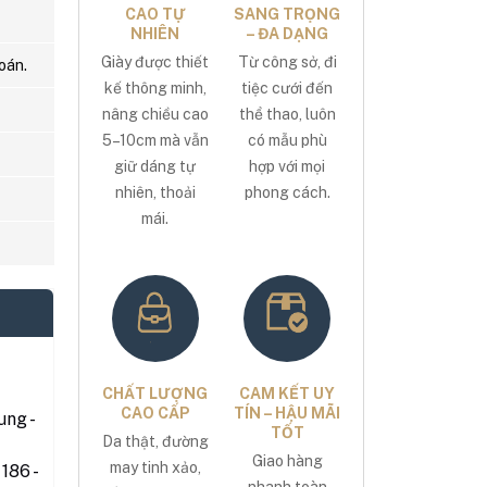
CAO TỰ
SANG TRỌNG
NHIÊN
– ĐA DẠNG
Giày được thiết
Từ công sở, đi
oán.
kế thông minh,
tiệc cưới đến
nâng chiều cao
thể thao, luôn
5–10cm mà vẫn
có mẫu phù
giữ dáng tự
hợp với mọi
nhiên, thoải
phong cách.
mái.
CHẤT LƯỢNG
CAM KẾT UY
CAO CẤP
TÍN – HẬU MÃI
ng -
TỐT
Da thật, đường
Giao hàng
may tinh xảo,
186 -