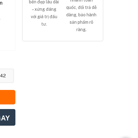
nhanh toàn
bền đẹp lâu dài
m
quốc, đổi trả dễ
– xứng đáng
dàng, bảo hành
với giá trị đầu
,
sản phẩm rõ
tư.
ràng.
42
GAY