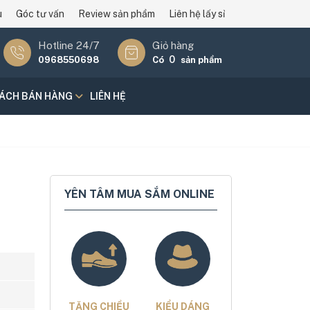
u
Góc tư vấn
Review sản phẩm
Liên hệ lấy sỉ
Hotline 24/7
Giỏ hàng
0
0968550698
Có
sản phẩm
SÁCH BÁN HÀNG
LIÊN HỆ
YÊN TÂM MUA SẮM ONLINE
TĂNG CHIỀU
KIỂU DÁNG