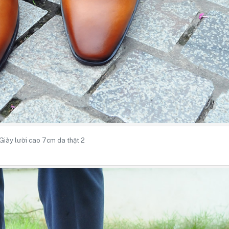
Giày lười cao 7cm da thật 2