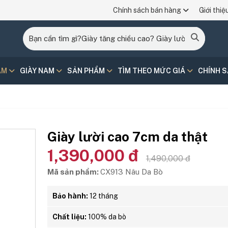
Chính sách bán hàng
Giới thiệ
AM
GIÀY NAM
SẢN PHẨM
TÌM THEO MỨC GIÁ
CHÍNH 
Giày lười cao 7cm da thật
1,390,000 đ
1,490,000 đ
Mã sản phẩm:
CX913 Nâu Da Bò
Bảo hành:
12 tháng
Chất liệu:
100% da bò