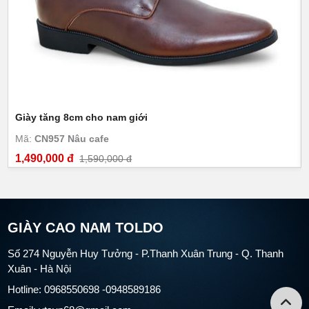
Giày tăng 8cm cho nam giới
Mã:
CN957 Nâu cafe
1,490,000 đ
1,590,000 đ
GIÀY CAO NAM TOLDO
Số 274 Nguyễn Huy Tưởng - P.Thanh Xuân Trung - Q. Thanh
Xuân - Hà Nội
Hotline: 0968550698 -0948589186