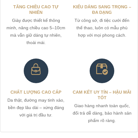
TĂNG CHIỀU CAO TỰ
KIỂU DÁNG SANG TRỌNG –
NHIÊN
ĐA DẠNG
Giày được thiết kế thông
Từ công sở, đi tiệc cưới đến
minh, nâng chiều cao 5–10cm
thể thao, luôn có mẫu phù
mà vẫn giữ dáng tự nhiên,
hợp với mọi phong cách.
thoải mái.
CHẤT LƯỢNG CAO CẤP
CAM KẾT UY TÍN – HẬU MÃI
TỐT
Da thật, đường may tinh xảo,
Giao hàng nhanh toàn quốc,
bền đẹp lâu dài – xứng đáng
đổi trả dễ dàng, bảo hành sản
với giá trị đầu tư.
phẩm rõ ràng.