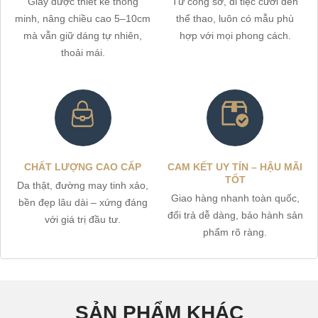
Giày được thiết kế thông
Từ công sở, đi tiệc cưới đến
minh, nâng chiều cao 5–10cm
thể thao, luôn có mẫu phù
mà vẫn giữ dáng tự nhiên,
hợp với mọi phong cách.
thoải mái.
CHẤT LƯỢNG CAO CẤP
CAM KẾT UY TÍN – HẬU MÃI
TỐT
Da thật, đường may tinh xảo,
Giao hàng nhanh toàn quốc,
bền đẹp lâu dài – xứng đáng
đổi trả dễ dàng, bảo hành sản
với giá trị đầu tư.
phẩm rõ ràng.
SẢN PHẨM KHÁC