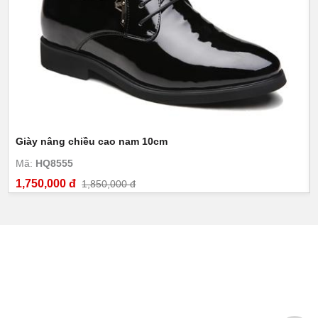
Giày nâng chiều cao nam 10cm
Mã:
HQ8555
1,750,000 đ
1,850,000 đ
GIÀY CAO NAM TOLDO
Số 274 Nguyễn Huy Tưởng - P.Thanh Xuân Trung - Q. Thanh
Xuân - Hà Nội