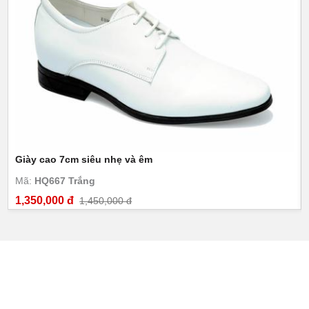
Giày cao 7cm siêu nhẹ và êm
Mã:
HQ667 Trắng
1,350,000 đ
1,450,000 đ
GIÀY CAO NAM TOLDO
Số 274 Nguyễn Huy Tưởng - P.Thanh Xuân Trung - Q. Thanh