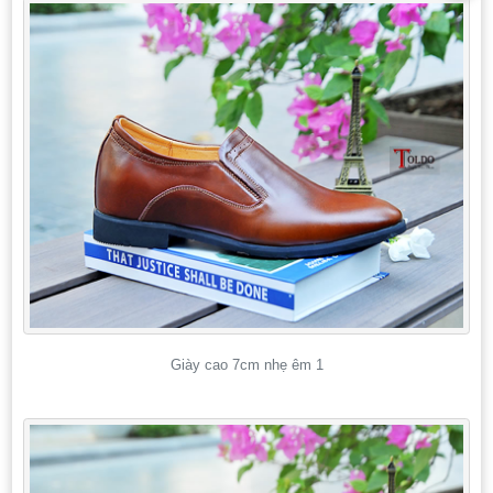
Giày cao 7cm nhẹ êm 1