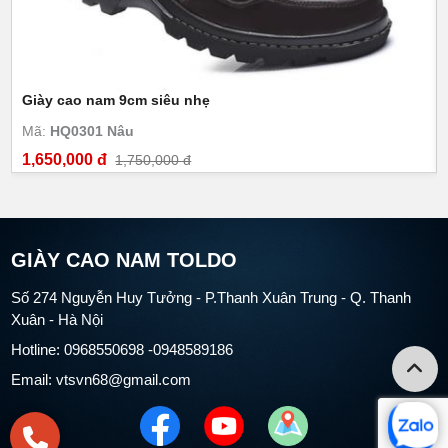
Giày cao nam 9cm siêu nhẹ
Mã:
HQ0301 Nâu
1,650,000 đ
1,750,000 đ
GIÀY CAO NAM TOLDO
Số 274 Nguyễn Huy Tưởng - P.Thanh Xuân Trung - Q. Thanh
Xuân - Hà Nội
Hotline: 0968550698 -0948589186
Email: vtsvn68@gmail.com