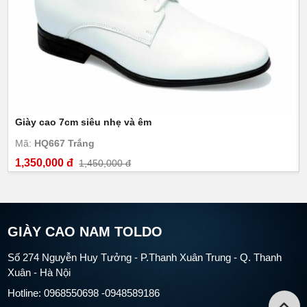
Giày cao 7cm siêu nhẹ và êm
Mã:
HQ667 Trắng
1,350,000 đ
1,450,000 đ
GIÀY CAO NAM TOLDO
Số 274 Nguyễn Huy Tưởng - P.Thanh Xuân Trung - Q. Thanh
Xuân - Hà Nội
Hotline: 0968550698 -0948589186